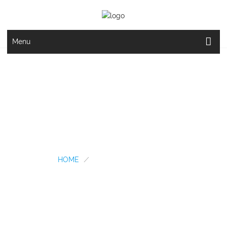
Menu
ENLACES DE
INTERES...
HOME
/
ENLACES DE INTERES